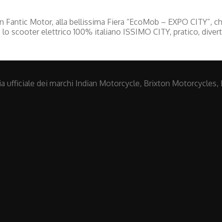
 Fantic Motor, alla bellissima Fiera “EcoMob – EXPO CITY”, che s
lo scooter elettrico 100% italiano ISSIMO CITY, pratico, divert
 ufficiale dei marchi Indian Motorcycle, Brixton Motorcycles, 