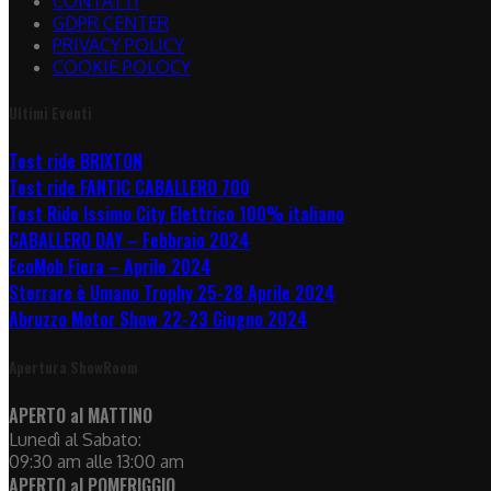
CONTATTI
GDPR CENTER
PRIVACY POLICY
COOKIE POLOCY
Ultimi Eventi
Test ride BRIXTON
Test ride FANTIC CABALLERO 700
Test Ride Issimo City Elettrico 100% italiano
CABALLERO DAY – Febbraio 2024
EcoMob Fiera – Aprile 2024
Sterrare è Umano Trophy 25-28 Aprile 2024
Abruzzo Motor Show 22-23 Giugno 2024
Apertura ShowRoom
APERTO al MATTINO
Lunedì al Sabato:
09:30 am alle 13:00 am
APERTO al POMERIGGIO