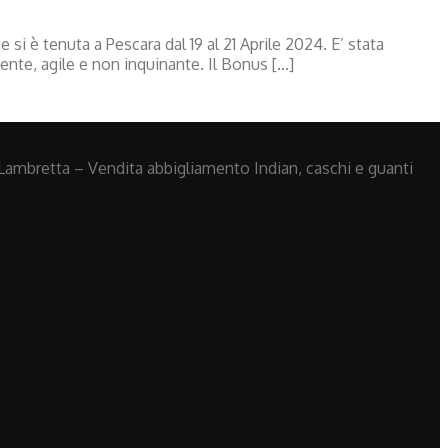
i è tenuta a Pescara dal 19 al 21 Aprile 2024. E’ stata
ente, agile e non inquinante. Il Bonus […]
Lambretta – Vendita abbigliamento Indian, caschi e guanti