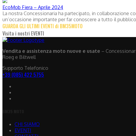
EcoMob Fiera – Aprile 2024
La nostra Concessionaria ha partecipato, in collaborazione con
un’occasione importante per far conoscere a tutto il pubblico 
GUARDA GLI ULTIMI EVENTI di BM35MOTO
Visita i nostri EVENTI
Vendita e assistenza moto nuove e usate
– Concessionaria
Roeg e Biltwell
Supporto Telefonico
+39 (085) 422 5755
BM35 MOTO
CHI SIAMO
EVENTI