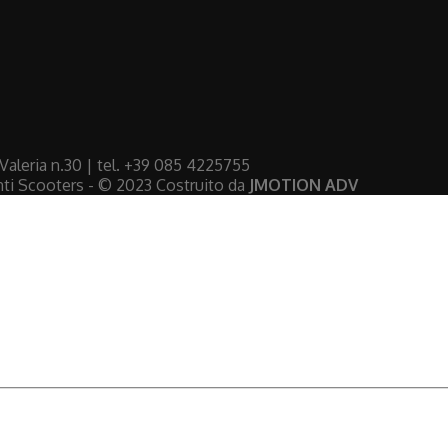
aleria n.30 | tel. +39 085 4225755
nti Scooters - © 2023 Costruito da
JMOTION ADV