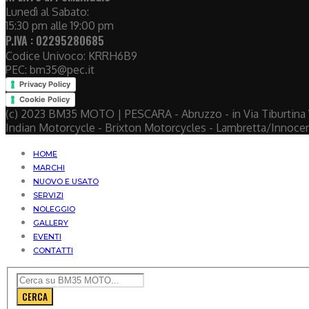
Lunedì al Sabato:
15:30 pm alle 19:00 pm
P.IVA : 02295280685
Codice Univoco: KRRH6B9
PEC: bm35@pec.it
Privacy Policy
Cookie Policy
(c) 2023 BM35 MOTO | PESCARA - Abruzzo - in Via Tiburtina V
Indian Motorcycle - Brixton Motorcycles - Lambretta/Innoce
HOME
MARCHI
NUOVO E USATO
SERVIZI
NOLEGGIO
GALLERY
EVENTI
CONTATTI
CERCA