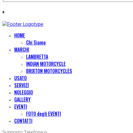
e
HOME
Chi Siamo
MARCHI
LAMBRETTA
INDIAN MOTORCYCLE
BRIXTON MOTORCYCLES
USATO
SERVIZI
NOLEGGIO
GALLERY
EVENTI
FOTO degli EVENTI
CONTATTI
Supporto Telefonico