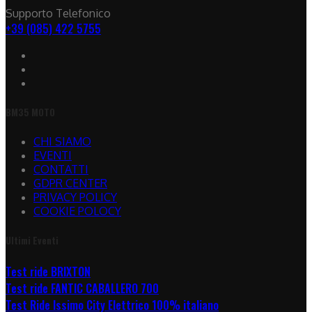
Supporto Telefonico
+39 (085) 422 5755
BM35 MOTO
CHI SIAMO
EVENTI
CONTATTI
GDPR CENTER
PRIVACY POLICY
COOKIE POLOCY
Ultimi Eventi
Test ride BRIXTON
Test ride FANTIC CABALLERO 700
Test Ride Issimo City Elettrico 100% italiano