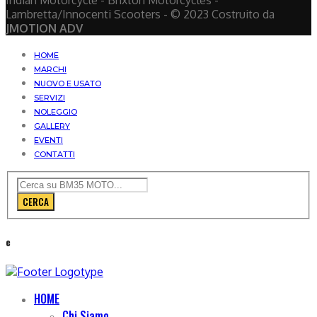
Indian Motorcycle - Brixton Motorcycles -
Lambretta/Innocenti Scooters - © 2023 Costruito da
JMOTION ADV
HOME
MARCHI
NUOVO E USATO
SERVIZI
NOLEGGIO
GALLERY
EVENTI
CONTATTI
CERCA
e
HOME
Chi Siamo