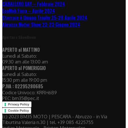
CABALLERO DAY – Febbraio 2024
EcoMob Fiera – Aprile 2024
Sterrare è Umano Trophy 25-28 Aprile 2024
Abruzzo Motor Show 22-23 Giugno 2024
Apertura ShowRoom
APERTO al MATTINO
Lunedì al Sabato:
09:30 am alle 13:00 am
APERTO al POMERIGGIO
Lunedì al Sabato:
15:30 pm alle 19:00 pm
P.IVA : 02295280685
Codice Univoco: KRRH6B9
PEC: bm35@pec.it
Privacy Policy
Cookie Policy
(c) 2023 BM35 MOTO | PESCARA - Abruzzo - in Via
Tiburtina Valeria n.30 | tel. +39 085 4225755