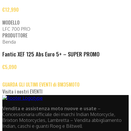
€12,990
MODELLO
LFC 700 PRO
PRODUTTORE
Benda
Fantic XEF 125 Abs Euro 5+ – SUPER PROMO
€5,090
GUARDA GLI ULTIMI EVENTI di BM35MOTO
Visita i nostri EVENTI
Vendita e assistenza moto nuove e usate
–
Concessionaria ufficiale dei marchi Indian Motorcycle,
Brixton Motorcycles, Lambretta – Vendita abbigliamento
Indian, caschi e guanti Roeg e Biltwell